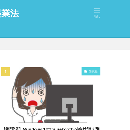
起業法
備忘録
【復活済】Windows 10でBluetoothが突然消え繋