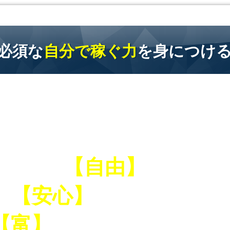
必須な
自分で稼ぐ力
を身につけ
お金に困らない
【自由】
で
【安心】
できる生活と
【富】
を築きませんか？