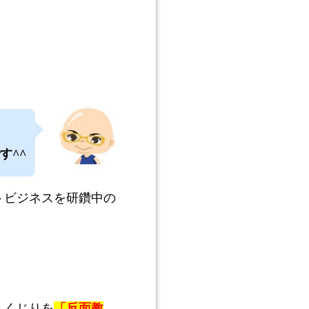
す^^
トビジネスを研鑽中の
しくじりを
「反面教