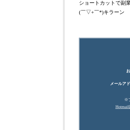
ショートカットで副
(￣▽+￣*)キラーン
メールア
※
Hotm