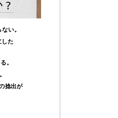
らない。
立した
いる。
。
の捻出が