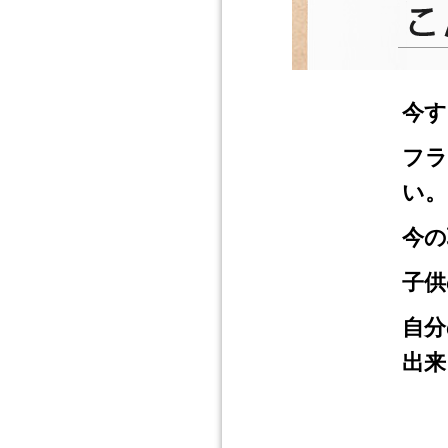
今す
フラ
い。
今の
子供
自分
出来