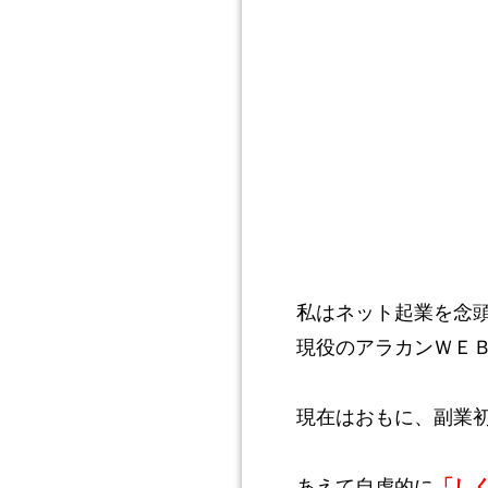
私はネット起業を念
現役のアラカンＷＥ
現在はおもに、副業
あえて自虐的に
「し