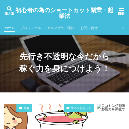
初心者の為のショートカット副業・起
業法
ホーム
プロフィール
メルマガのご案内
お問い合せ
先行き不透明な今だから
稼ぐ力を身につけよう！
集客
マインドセット