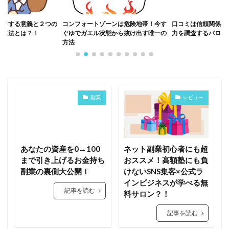
発行する意義と２つの
コンフォートゾーンは危険地帯！今す
口コミは信頼関係の
作成法とは？！
ぐゆでガエル状態から抜け出す唯一の
力を調査するバロメ
方法
副業
レビュー
あなたの資産を0→100
ネット副業初心者にも超
まで引き上げるお金持ち
おススメ！高額塾にも負
副業の裏側大公開！
けないSNS集客×公式ラ
インビジネスが学べる無
記事を読む
料サロン？！
記事を読む